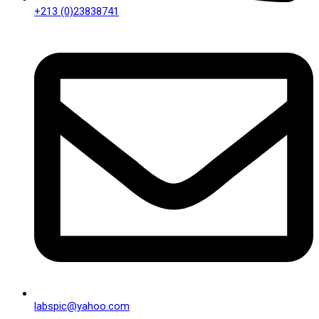
+213 (0)23838741
labspic@yahoo.com